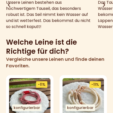
Unsere Leinen bestehen aus
Das Tau
hochwertigem Tauseil, das besonders
Wasser
robust ist. Das Seil nimmt kein Wasser auf
bekomm
und ist wetterfest. Das bekommst du nicht
Lappen
so schnell kaputt!
Wasser
Welche Leine ist die
Richtige für dich?
Vergleiche unsere Leinen und finde deinen
Favoriten.
-11%
-11%
konfigurierbar
konfigurierbar