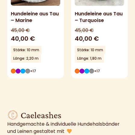
Hundeleine aus Tau
Hundeleine aus Tau
– Marine
– Turquoise
45,00
€
45,00
€
40,00
€
40,00
€
Stärke: 10 mm
Stärke: 10 mm
Länge: 2,20 m
Länge: 1,80 m
+17
+17
Handgemachte & individuelle Hundehalsbänder
und Leinen gestaltet mit