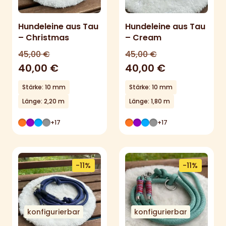
Hundeleine aus Tau
Hundeleine aus Tau
– Christmas
– Cream
45,00
€
45,00
€
40,00
€
40,00
€
Stärke: 10 mm
Stärke: 10 mm
Länge: 2,20 m
Länge: 1,80 m
+17
+17
-11%
-11%
konfigurierbar
konfigurierbar