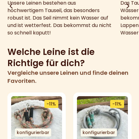
Unsere Leinen bestehen aus
Das Tau
hochwertigem Tauseil, das besonders
Wasser
robust ist. Das Seil nimmt kein Wasser auf
bekomm
und ist wetterfest. Das bekommst du nicht
Lappen
so schnell kaputt!
Wasser
Welche Leine ist die
Richtige für dich?
Vergleiche unsere Leinen und finde deinen
Favoriten.
-11%
-11%
konfigurierbar
konfigurierbar