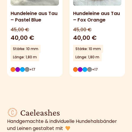
Hundeleine aus Tau
Hundeleine aus Tau
– Pastel Blue
– Fox Orange
45,00
€
45,00
€
40,00
€
40,00
€
Stärke: 10 mm
Stärke: 10 mm
Länge: 1,80 m
Länge: 1,80 m
+17
+17
Handgemachte & individuelle Hundehalsbänder
und Leinen gestaltet mit