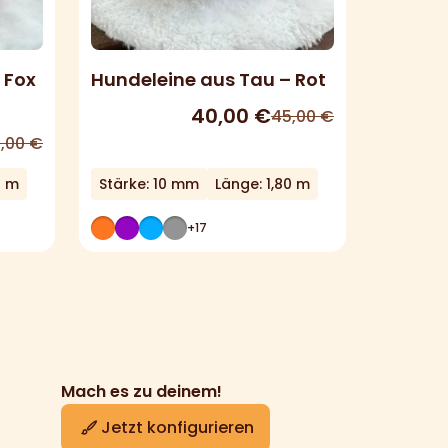
 Fox
Hundeleine aus Tau – Rot
40,00
€
45,00
€
,00
€
0 m
Stärke: 10 mm
Länge: 1,80 m
+17
Mach es zu deinem!
Jetzt konfigurieren