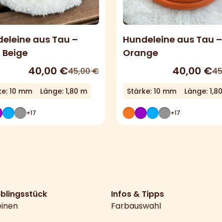
eleine aus Tau –
Hundeleine aus Tau –
 Beige
Orange
40,00
€
40,00
€
45,00
€
45
ke: 10 mm
Länge: 1,80 m
Stärke: 10 mm
Länge: 1,8
+17
+17
eblingsstück
Infos & Tipps
einen
Farbauswahl