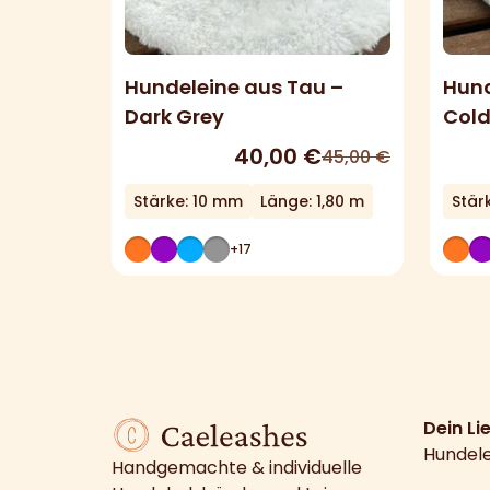
Hundeleine aus Tau –
Hund
Dark Grey
Cold
40,00
€
45,00
€
Stärke: 10 mm
Länge: 1,80 m
Stär
+17
Dein Li
Hundel
Handgemachte & individuelle