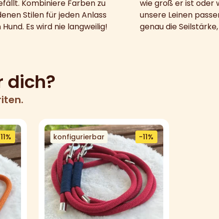
fällt. Kombiniere Farben zu
wie groß er ist oder w
enen Stilen für jeden Anlass
unsere Leinen pass
 Hund. Es wird nie langweilig!
genau die Seilstärke,
r dich?
iten.
-11%
konfigurierbar
-11%