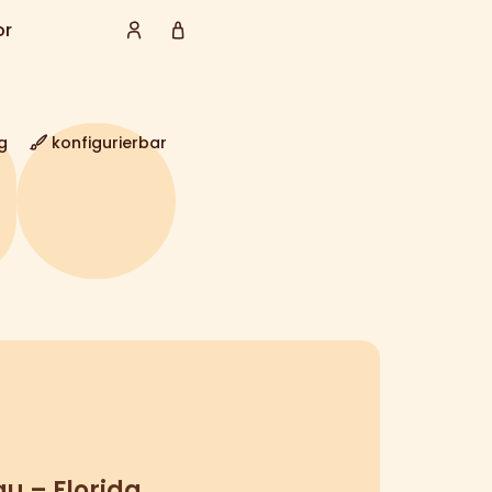
or
g
konfigurierbar
u – Florida