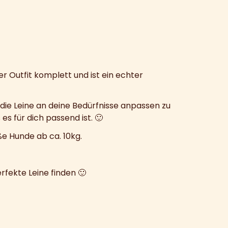
 Outfit komplett und ist ein echter
m die Leine an deine Bedürfnisse anpassen zu
s für dich passend ist. 🙂
ße Hunde ab ca. 10kg.
rfekte Leine finden 🙂