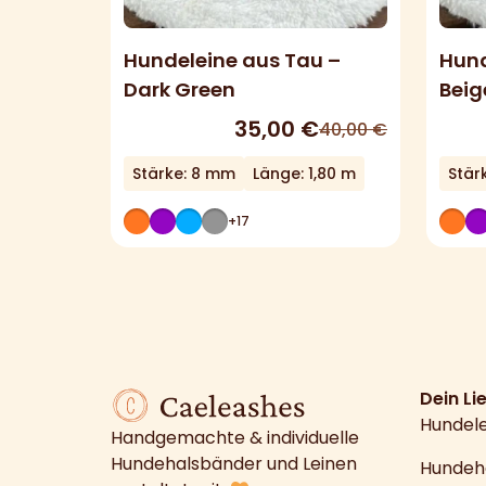
Hundeleine aus Tau –
Hund
Dark Green
Beig
35,00
€
40,00
€
Stärke: 8 mm
Länge: 1,80 m
Stär
+17
Dein Li
Hundel
Handgemachte & individuelle
Hundehalsbänder und Leinen
Hundeh