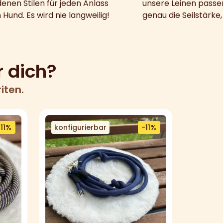
enen Stilen für jeden Anlass
unsere Leinen pass
 Hund. Es wird nie langweilig!
genau die Seilstärke,
r dich?
iten.
-11%
konfigurierbar
-11%