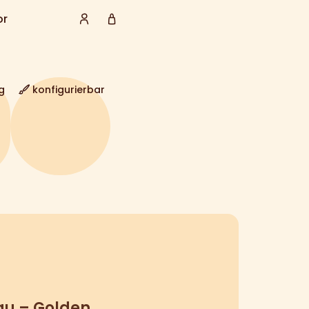
or
g
konfigurierbar
au – Golden