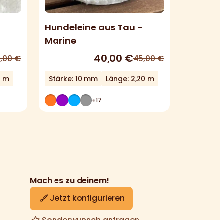
Hundeleine aus Tau –
Marine
40,00
€
,00
€
45,00
€
0 m
Stärke: 10 mm
Länge: 2,20 m
+17
Mach es zu deinem!
Jetzt konfigurieren
Sonderwunsch anfragen