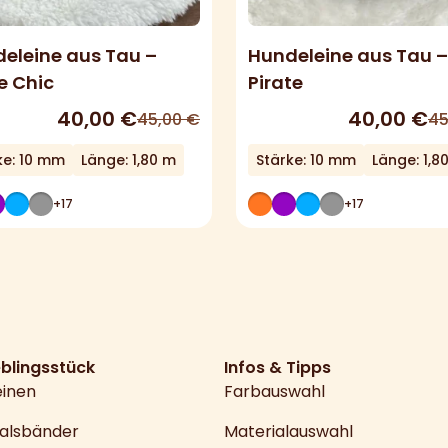
eleine aus Tau –
Hundeleine aus Tau –
e Chic
Pirate
40,00
€
40,00
€
45,00
€
45
ke: 10 mm
Länge: 1,80 m
Stärke: 10 mm
Länge: 1,8
+17
+17
eblingsstück
Infos & Tipps
einen
Farbauswahl
alsbänder
Materialauswahl