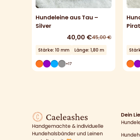
Hundeleine aus Tau –
Hund
Silver
Pira
40,00
€
45,00
€
Stärke: 10 mm
Länge: 1,80 m
Stär
+17
Dein Li
Hundel
Handgemachte & individuelle
Hundehalsbänder und Leinen
Hundeh