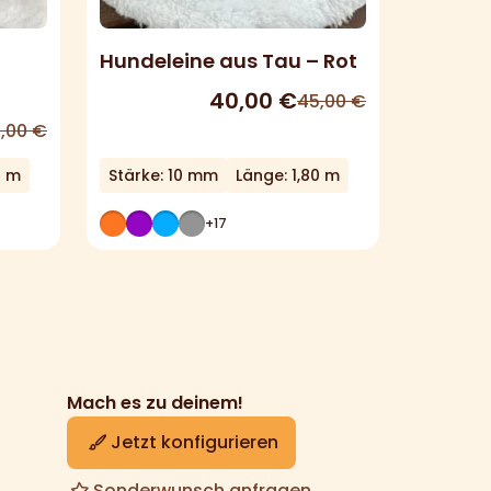
Hundeleine aus Tau – Rot
40,00
€
45,00
€
,00
€
0 m
Stärke: 10 mm
Länge: 1,80 m
+17
Mach es zu deinem!
Jetzt konfigurieren
Sonderwunsch anfragen