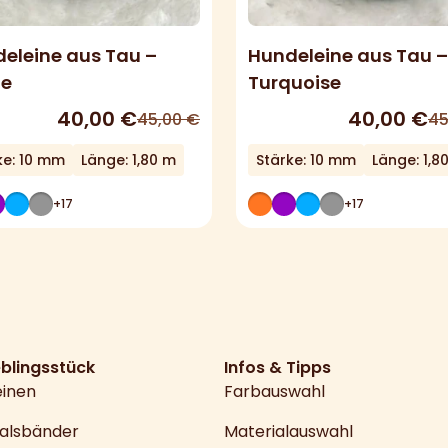
eleine aus Tau –
Hundeleine aus Tau –
te
Turquoise
40,00
€
40,00
€
45,00
€
45
ke: 10 mm
Länge: 1,80 m
Stärke: 10 mm
Länge: 1,8
+17
+17
eblingsstück
Infos & Tipps
einen
Farbauswahl
alsbänder
Materialauswahl