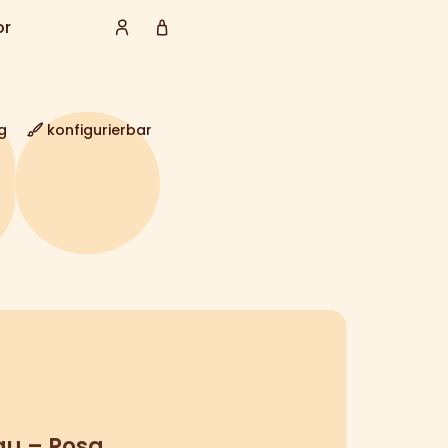
or
g
konfigurierbar
au – Rosa