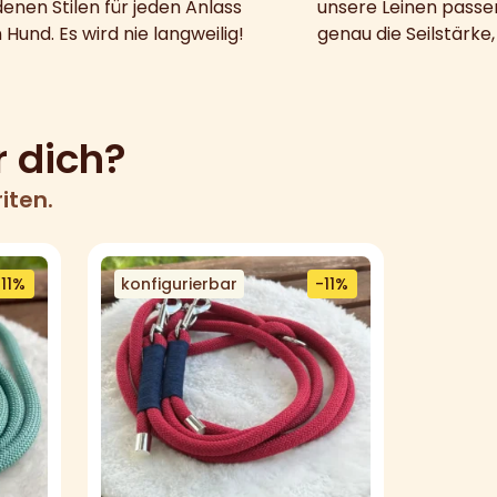
enen Stilen für jeden Anlass
unsere Leinen pass
 Hund. Es wird nie langweilig!
genau die Seilstärke,
r dich?
iten.
-11%
konfigurierbar
-11%