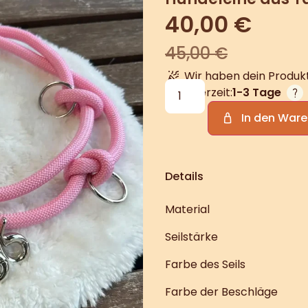
40,00
€
45,00
€
Wir haben dein Produkt
Lieferzeit:
1-3 Tage
In den War
Details
Material
Seilstärke
Farbe des Seils
Farbe der Beschläge